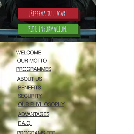
¡Reserva tu lugar!
PIDE INFORMACION!
WELCOME
OUR MOTTO
PROGRAMMES
ABOUT US
BENEFITS
SECURITY
OUR PHYILOSOPHY
ADVANTAGES
F.A.Q.
PROGRAMS FEE