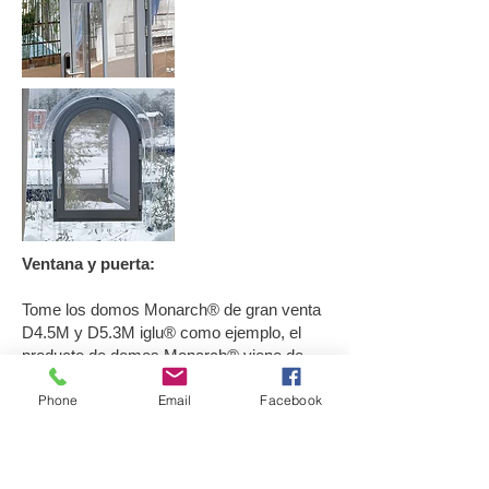
Ventana y puerta:
Tome los domos Monarch® de gran venta
D4.5M y D5.3M iglu® como ejemplo, el
producto de domos Monarch® viene de
serie con una puerta y dos ventanas, y las
Phone
Email
Facebook
ventanas y puertas están equipadas con
ventanas de malla para garantizar la
circulación del aire.