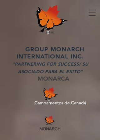
GROUP MONARCH
INTERNATIONAL INC.
"PARTNERING FOR SUCCESS/ SU
ASOCIADO PARA EL EXITO"
MONARCA
Campamentos de Canadá