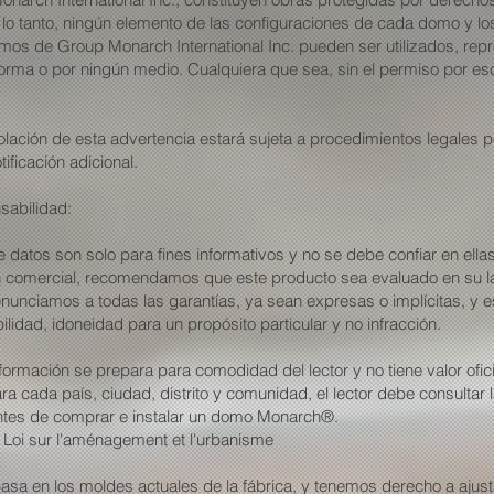
 lo tanto, ningún elemento de las configuraciones de cada domo y lo
mos de Group Monarch International Inc. pueden ser utilizados, repr
 forma o por ningún medio. Cualquiera que sea, sin el permiso por es
olación de esta advertencia estará sujeta a procedimientos legales
tificación adicional.
sabilidad:
e datos son solo para fines informativos y no se debe confiar en ell
n comercial, recomendamos que este producto sea evaluado en su la
nunciamos a todas las garantías, ya sean expresas o implícitas, y 
ilidad, idoneidad para un propósito particular y no infracción.
formación se prepara para comodidad del lector y no tiene valor ofic
ara cada país, ciudad, distrito y comunidad, el lector debe consultar l
ntes de comprar e instalar un domo Monarch®.
a Loi sur l'aménagement et l'urbanisme
sa en los moldes actuales de la fábrica, y tenemos derecho a ajust