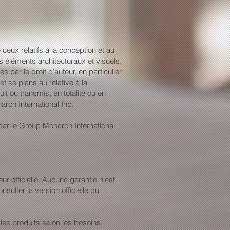
ux relatifs à la conception et au
 éléments architecturaux et visuels,
 par le droit d’auteur, en particulier
t se plans au relative à la
t ou transmis, en totalité ou en
rch International Inc.
par le Group Monarch International
r officielle. Aucune garantie n'est
sulter la version officielle du
 les produits selon les besoins.