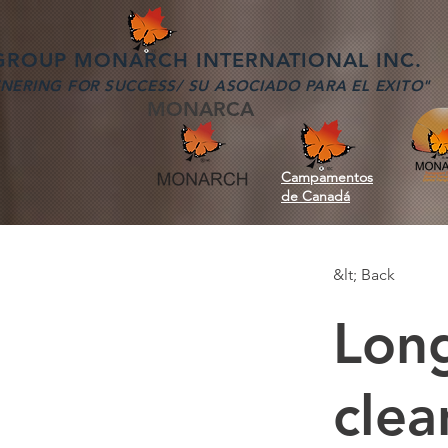
OUP MONARCH INTERNATIONAL INC.
NERING FOR SUCCESS/ SU ASOCIADO PARA EL EXITO"
MONARCA
Campamentos
de Canadá
&lt; Back
Long
clea