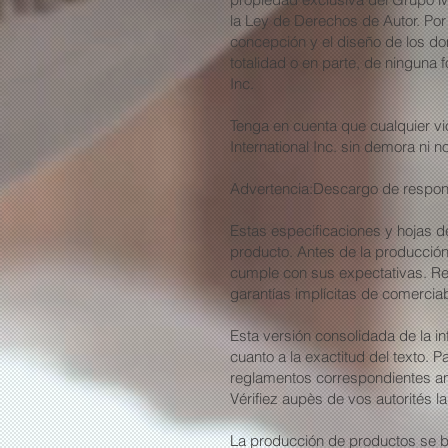
la Ley de Derechos de Autor. Por
concepción y el diseño de los do
totalidad o en parte, de ninguna
Inc.
Tenga en cuenta que cualquier vi
International Inc. sin demora ni no
Advertencia:Descargo de respon
​Estas especificaciones y hojas d
producto. Antes de la producció
cumple con sus expectativas. Re
garantías implícitas de comerciab
Esta versión consolidada de la in
cuanto a la exactitud del texto. P
reglamentos correspondientes a
Vérifiez aupès de vos autorités l
La producción de productos se ba