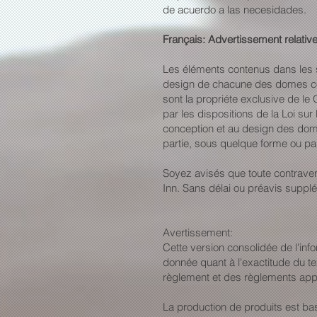
de acuerdo a las necesidades.
Français: Advertissement relative
Les éléments contenus dans les 
design de chacune des domes conç
sont la propriéte exclusive de le 
par les dispositions de la Loi su
conception et au design des domes
partie, sous quelque forme ou par
Soyez avisés que toute contravent
Inn. Sans délai ou préavis suppl
Avertissement:
Cette version consolidée de l'inf
donnée quant à l'exactitude du tex
règlement et des règlements app
La production de produits est bas