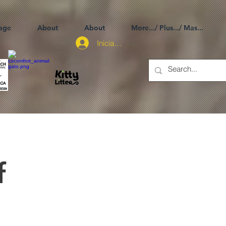
age
About
About
More.../ Plus.../ Mas...
Iniciar sesión
f