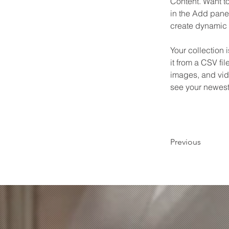
Content. Want t
in the Add panel
create dynamic
Your collection 
it from a CSV fil
images, and vide
see your newest 
Previous