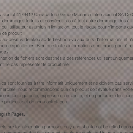
division of 4179412 Canada Inc./ Grupo Monarca Internacional SA
 dommages fortuits et consécutifs ou à tout autre dommage dus à l'ut
ou l'utilisateur asumir, sin limitación, tout le risque pour n'importe
de ce produit
 au-dessus de et/ou added est pourvu aux buts d'informations et n'
erce spécifiques. Bien que toutes informations sont crues pour être
ude./
entation de fichiers sont destinés à des références utilisent uniquem
t ne pas représenter le produit réel.
nics sont fournies à titre informatif uniquement et ne doivent pas se
merciale, nous recommandons que ce produit soit évalué dans votre l
ons toute garantie, expresse ou implicite, et en particulier déclinons
 particulier et de non-contrefaçon.
nglish Pages.
ets are for information purposes only and should not be relied upon 
e recommend that this product should be evaluated in your laborato