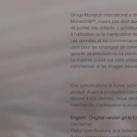
Group Monarch International a 
Monarch®̷™, n'aura pas droit aux
de portée des enfants. L'acheteur 
à l'utilisation ou la manipulation 
Les données et les commentaires
uses pour les stratégies de comm
garantir sa précision ou sa plénit
Le matériel publié sur cette prés
commercial, et les images peuven
Ces spécifications et fiches tech
produit. Avant la production com
répond à vos attentes. Nous déclin
marchande, d'adéquation à un use
English: Original version go to E
Disclaimer:
These specifications and datashe
Before commercial production, W