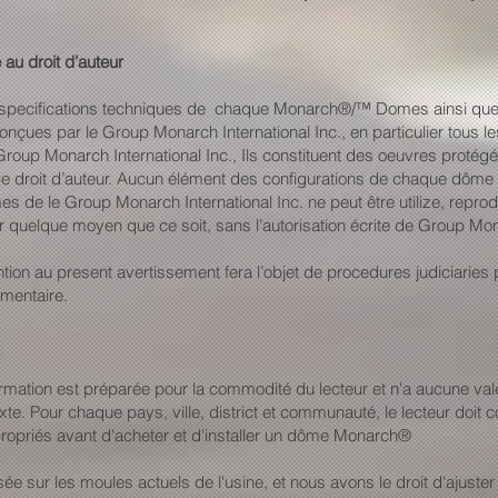
 au droit d’auteur
specifications techniques de chaque Monarch®/™ Domes ainsi que ce
ues par le Group Monarch International Inc., en particulier tous les
Group Monarch International Inc., Ils constituent des oeuvres protégées
r le droit d’auteur. Aucun élément des configurations de chaque dôme e
 de le Group Monarch International Inc. ne peut être utilize, reprodui
 quelque moyen que ce soit, sans l’autorisation écrite de Group Mona
ion au present avertissement fera l’objet de procedures judiciaries 
émentaire.
ormation est préparée pour la commodité du lecteur et n'a aucune valeu
te. Pour chaque pays, ville, district et communauté, le lecteur doit con
ropriés avant d'acheter et d'installer un dôme Monarch®
ée sur les moules actuels de l'usine, et nous avons le droit d'ajuster