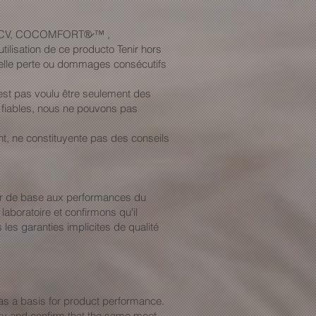
 De CV, COCOMFORT®̷ ™ ,
ilisation de ce producto Tenir hors
 quelle perte ou dommages consécutifs
est pas voulu être seulement des
 fiables, nous ne pouvons pas
ent, ne constituyente pas des conseils
rvir de base aux performances du
aboratoire et confirmons qu'il
 les garanties implicites de qualité
as a basis for product performance.
ry and confirm that the same meet