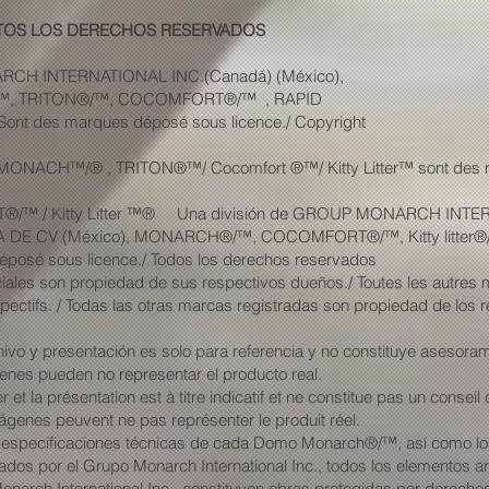
. TOTOS LOS DERECHOS RESERVADOS
RCH INTERNATIONAL INC.(Canadá) (México),
 TRITON®/™, COCOMFORT®/™ , RAPID
Sont des marques déposé sous licence./ Copyright
ONACH™/® , TRITON®™/ Cocomfort ®™/ Kitty Litter™ sont des ma
®/™ / Kitty Litter ™® Una división de GROUP MONARCH INTE
 CV (México), MONARCH®/™, COCOMFORT®/™, Kitty litter®/™
éposé sous licence./ Todos los derechos reservados
ales son propiedad de sus respectivos dueños./ Toutes les autre
spectifs. / Todas las otras marcas registradas son propiedad de los r
hivo y presentación es solo para referencia y no constituye asesorami
enes pueden no representar el producto real.
 et la présentation est à titre indicatif et ne constitue pas un consei
genes peuvent ne pas représenter le produit réel.
 especificaciones técnicas de cada Domo Monarch®/™, así como los 
os por el Grupo Monarch International Inc., todos los elementos ar
narch International Inc., constituyen obras protegidas por derechos