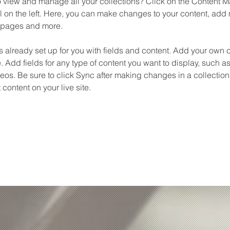
o view and manage all your collections? Click on the Content M
 on the left. Here, you can make changes to your content, add n
 pages and more.
is already set up for you with fields and content. Add your own c
e. Add fields for any type of content you want to display, such as 
os. Be sure to click Sync after making changes in a collection,
content on your live site. 