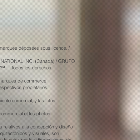
rques déposées sous licence. /
RNATIONAL INC. (Canadá) / GRUPO
 , Todos los derechos
s marques de commerce
espectivos propietarios.
ento comercial, y las fotos,
l commercial et les photos,
relativos a la concepción y diseño
quitectónicos y visuales, son
 de autor, por las disposiciones de