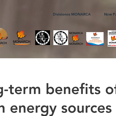
Divisiones MONARCA
New P
-term benefits o
n energy sources