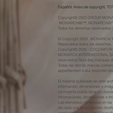
Español: Aviso de copyright
Copyright© 2023 GROUP MONA
MONARCH®/™, MONARCA®/™,
Todos los derechos reservados/ 
© Copyright 2023 , MONARCA/ M
Reservados todos los derechos.
Copyright© 2020 - COCOMFORT
MONARCA INTERNACIONAL SA DE
reservados/ Sont des marques d
Todas las demás marcas comerci
appartiennent à leur propriéte re
El material publicado en este arc
información, dimensiones e imág
Le matériel publié dans ce dossier
informaciones, dimensiones e imá
Los elementos contenidos en las
de cada uno de los domos diseñad
propiedad exclusiva del Grupo Mo