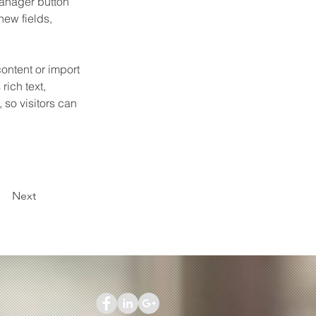
anager button 
ew fields, 
ontent or import 
rich text, 
 so visitors can 
Next