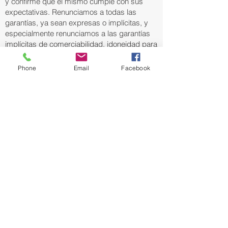
y confirme que el mismo cumple con sus
expectativas. Renunciamos a todas las
garantías, ya sean expresas o implícitas, y
especialmente renunciamos a las garantías
implícitas de comerciabilidad, idoneidad para
un propósito particular y no infracción.
Phone
Email
Facebook
Esta versión consolidada de la información
se prepara para comodidad del lector y no
tiene valor oficial. No se da ninguna garantía
en cuanto a la exactitud del texto. Para cada
país, ciudad, distrito y comunidad, el lector
debe consultar la versión oficial de los
estatutos y reglamentos correspondientes
antes de comprar e instalar un domo
Monarch®.
Vérifiez aupès de vos autorités la Loi sur
l'aménagement et l'urbanisme
La producción de productos se basa en los
moldes actuales de la fábrica, y tenemos
derecho a ajustar los productos.