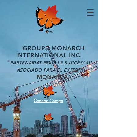
GROUPE MONARCH
INTERNATIONAL INC.
"
PARTENARIAT POUR LE SUCCÈS/ SU
ASOCIADO PARA EL EXITO";
MONARCA
Canada Camps