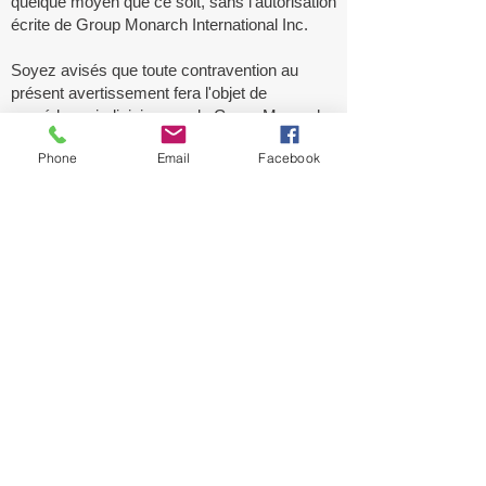
quelque moyen que ce soit, sans l'autorisation
écrite de Group Monarch International Inc.
Soyez avisés que toute contravention au
présent avertissement fera l'objet de
procédures judiciaires par le Group Monarch
International Inn. Sans délai ou préavis
Phone
Email
Facebook
supplémentaire.
Avertissement :
Cette version consolidée de l'information est
préparée pour la commodité du lecteur et n'a
aucune valeur officielle. Aucune garantie n'est
donnée quant à l'exactitude du texte. Pour
chaque pays, ville, district et communauté, le
lecteur doit consulter la version officielle du
règlement et des règlements appropriés avant
d'acheter et d'installer un dôme Monarch®
La production de produits est basée sur les
moules actuels de l'usine, et nous avons le