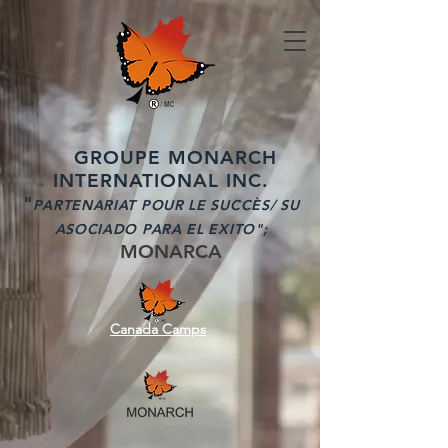
GROUPE MONARCH
INTERNATIONAL INC.
"
PARTENARIAT POUR LE SUCCÈS/ SU
ASOCIADO PARA EL EXITO";
MONARCA
Canada Camps