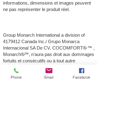
informations, dimensions et images peuvent
ne pas représenter le produit réel.
Group Monarch International a division of
4179412
Canada Inc./ Grupo Monarca
Internacional SA De CV, COCOMFORT®̷ ™ ,
Monarch®̷™, n'aura pas droit aux dommages
fortuits et consécutifs ou à tout autre
dommage dus à l'utilisation de ce produit.
Tenir hors de portée des enfants. L'acheteur
Phone
Email
Facebook
ou l'utilisateur assume, sans limitation, tout le
risque pour n'importe quelle perte ou
dommages consécutifs à l'utilisation ou la
manipulation de ce produit
Les données et les commentaires au-dessus
de et/ou attachés sont dotés aux buts
d'informations et n'est pas voulu être
seulement des usages pour les stratégies de
commerce spécifiques. Bien que toutes les