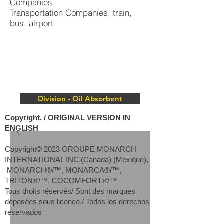
Companies
Transportation Companies, train,
bus, airport
Division - Oil Absorbent
Copyright. / ORIGINAL VERSION IN
ENGLISH
Copyright© 2023 GROUPE MONARCH
INTERNATIONAL INC.(Canada) (Mexique),
MONARCH®/™, MONARCA®/™,
TRITON®/™, COCOMFORT®/™
Tous droits réservés/ Sont des marques
déposées sous licence./ Todos los derechos
reservados