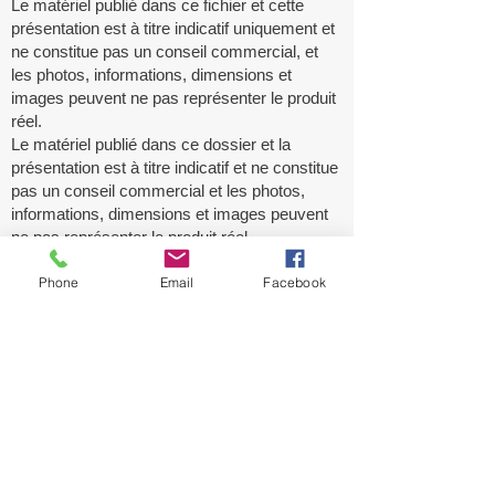
Le matériel publié dans ce fichier et cette
présentation est à titre indicatif uniquement et
ne constitue pas un conseil commercial, et
les photos, informations, dimensions et
images peuvent ne pas représenter le produit
réel.
Le matériel publié dans ce dossier et la
présentation est à titre indicatif et ne constitue
pas un conseil commercial et les photos,
informations, dimensions et images peuvent
ne pas représenter le produit réel.
Phone
Email
Facebook
Group Monarch International a division of
4179412
Canada Inc./ Grupo Monarca
Internacional SA De CV, COCOMFORT®̷ ™ ,
Monarch®̷™, n'aura pas droit aux dommages
fortuits et consécutifs ou à tout autre
dommage dus à l'utilisation de ce produit.
Tenir hors de portée des enfants. L'acheteur
ou l'utilisateur assume, sans limitation, tout le