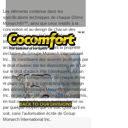
Les éléments contenus dans les
spécifications techniques de chaque Dôme
Monarch®/™, ainsi que ceux relatifs à la
conception et au design de chacun des
dômes conçus par le Groupe Monarch
International Inc., tous les éléments
architecturaux et visuels, sont la propriété
exclusive du Groupe Monarch International
Inc., Ils constituent des œuvres protégées par
le droit d'auteur, par les dispositions de la Loi
sur le droit d'auteur. Par conséquent, aucun
élément des configurations de chaque dôme
et plans relatifs à la conception et au design
des dômes de Groupe Monarch International
Inc. ne peut être utilisé, reproduit ou transmis,
en tout ou en partie, sous quelque forme ou
BACK TO OUR DIVISIONS
par quelque moyen que ce soit. Quoi qu'il en
soit, sans l'autorisation écrite de Group
Monarch International Inc.