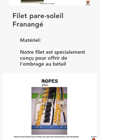
Filet pare-soleil
Franangé
Matériel:
Notre filet est spécialement
conçu pour offrir de
l'ombrage au bétail
Pour
plus
d&#39
;infor
mation
s
contac
tez-
nous :